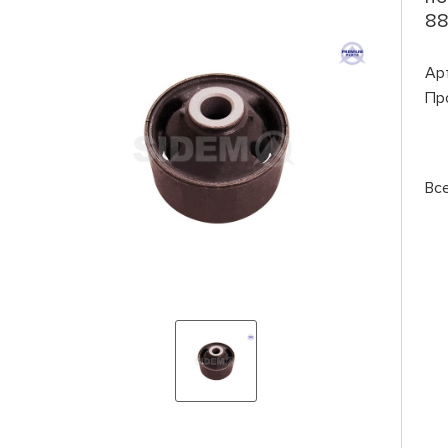
88
Ар
Пр
Вс