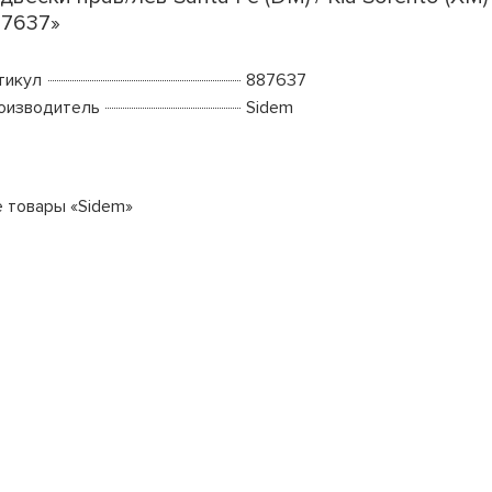
7637»
тикул
887637
оизводитель
Sidem
е товары «Sidem»