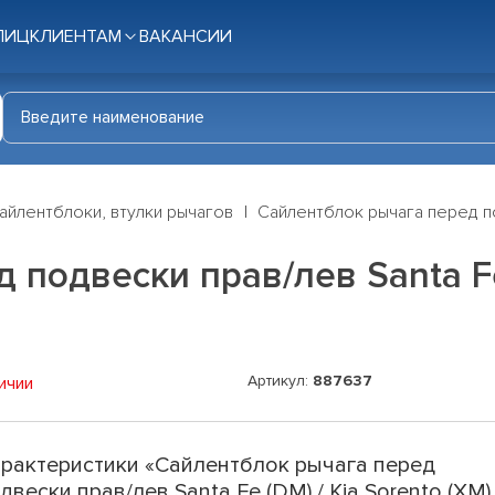
ЛИЦ
КЛИЕНТАМ
ВАКАНСИИ
айлентблоки, втулки рычагов
Сайлентблок рычага перед под
подвески прав/лев Santa Fe 
Артикул:
887637
ичии
рактеристики «Сайлентблок рычага перед
двески прав/лев Santa Fe (DM) / Kia Sorento (XM)