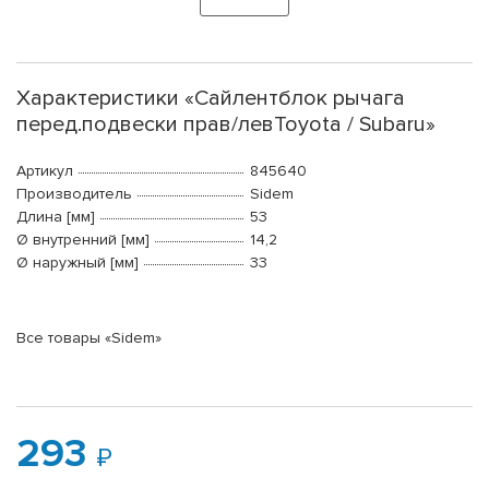
Характеристики «Сайлентблок рычага
перед.подвески прав/левToyota / Subaru»
Артикул
845640
Производитель
Sidem
Длина [мм]
53
Ø внутренний [мм]
14,2
Ø наружный [мм]
33
Все товары «Sidem»
293