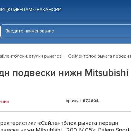
ЛИЦ
КЛИЕНТАМ
ВАКАНСИИ
айлентблоки, втулки рычагов
Сайлентблок рычага передн по
 подвески нижн Mitsubishi L2
Артикул:
872604
ичии
рактеристики «Сайлентблок рычага передн
двески нижн Mitsubishi L200 IV 05>, Pajero Sport