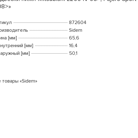
 08>»
тикул
872604
оизводитель
Sidem
ина [мм]
65,6
внутренний [мм]
16,4
наружный [мм]
50,1
е товары «Sidem»