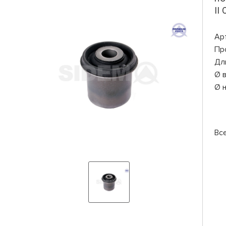
II
Ар
Пр
Дл
Ø 
Ø 
Вс