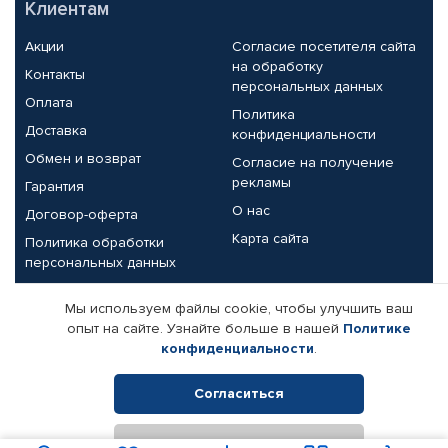
Клиентам
Акции
Согласие посетителя сайта
на обработку
Контакты
персональных данных
Оплата
Политика
Доставка
конфиденциальности
Обмен и возврат
Согласие на получение
рекламы
Гарантия
О нас
Договор-оферта
Карта сайта
Политика обработки
персональных данных
Партнерам
Мы используем файлы cookie, чтобы улучшить ваш
опыт на сайте. Узнайте больше в нашей
Политике
Корпоративным клиентам
Реквизиты компании
конфиденциальности
.
Поставщикам
Согласиться
Отклонить
© КАМАЗ ЦЕНТР ДОНЕЦК, 2015-2026. Все права защищены.