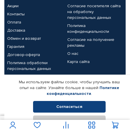
Акции
Согласие посетителя сайта
на обработку
Контакты
персональных данных
Оплата
Политика
Доставка
конфиденциальности
Обмен и возврат
Согласие на получение
рекламы
Гарантия
О нас
Договор-оферта
Карта сайта
Политика обработки
персональных данных
Партнерам
Мы используем файлы cookie, чтобы улучшить ваш
опыт на сайте. Узнайте больше в нашей
Политике
Корпоративным клиентам
Реквизиты компании
конфиденциальности
.
Поставщикам
Согласиться
Отклонить
© КАМАЗ ЦЕНТР ДОНЕЦК, 2015-2026. Все права защищены.
400
В корзину
Интернет-магазин автомобильных товаров Автопрофи.