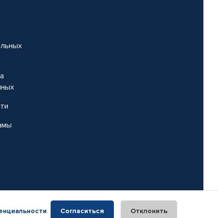
альных
на
нных
сти
амы
енциальности
.
Согласиться
Отклонить