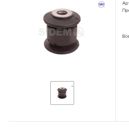
Ар
Пр
Вс