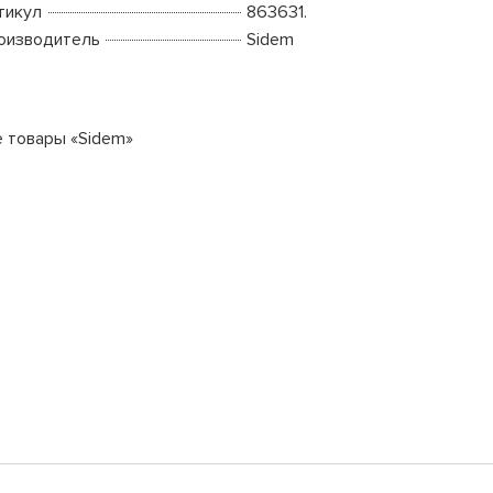
тикул
863631.
оизводитель
Sidem
е товары «Sidem»