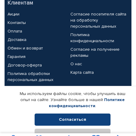
Клиентам
Акции
Согласие посетителя сайта
на обработку
Контакты
персональных данных
Оплата
Политика
Доставка
конфиденциальности
Обмен и возврат
Согласие на получение
рекламы
Гарантия
О нас
Договор-оферта
Карта сайта
Политика обработки
персональных данных
Партнерам
Мы используем файлы cookie, чтобы улучшить ваш
опыт на сайте. Узнайте больше в нашей
Политике
Корпоративным клиентам
Реквизиты компании
конфиденциальности
.
Поставщикам
Согласиться
Отклонить
© КАМАЗ ЦЕНТР ДОНЕЦК, 2015-2026. Все права защищены.