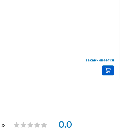
заканчивается
I»
0.0