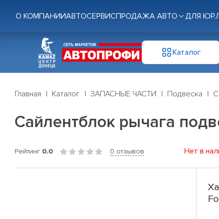
О КОМПАНИИ
АВТОСЕРВИС
ПРОДАЖА АВТО
ДЛЯ ЮР.
Каталог
Главная
Каталог
ЗАПАСНЫЕ ЧАСТИ
Подвеска
С
Сайлентблок рычага подвес
Нет в нал
Рейтинг
0.0
0 отзывов
Ха
Fo