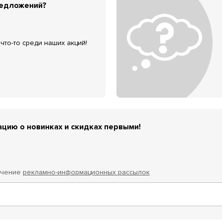
редложений?
что-то среди наших акций!
цию о новинках и скидках первыми!
учение
рекламно-информационных рассылок