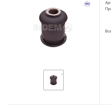
Ар
Пр
Вс