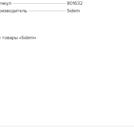
тикул
801632
оизводитель
Sidem
е товары «Sidem»