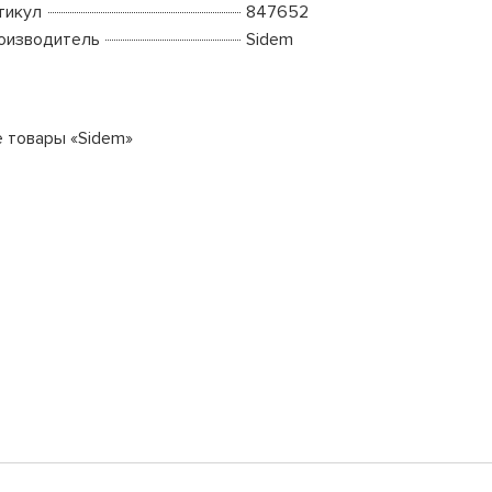
тикул
847652
оизводитель
Sidem
е товары «Sidem»