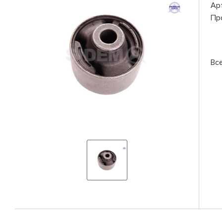
Ар
Пр
Вс