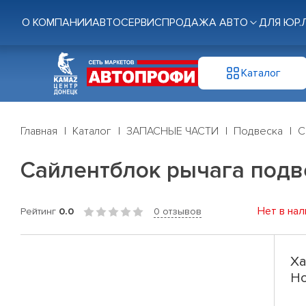
О КОМПАНИИ
АВТОСЕРВИС
ПРОДАЖА АВТО
ДЛЯ ЮР.
Каталог
Главная
Каталог
ЗАПАСНЫЕ ЧАСТИ
Подвеска
С
Сайлентблок рычага подвеск
Нет в нал
Рейтинг
0.0
0 отзывов
Ха
Ho