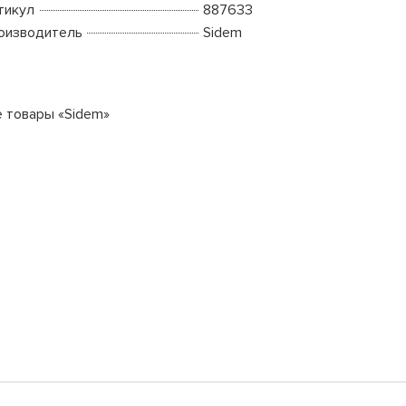
тикул
887633
оизводитель
Sidem
е товары «Sidem»