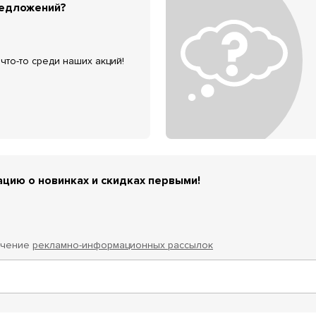
редложений?
что-то среди наших акций!
цию о новинках и скидках первыми!
учение
рекламно-информационных рассылок