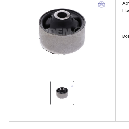
Ар
Пр
Вс