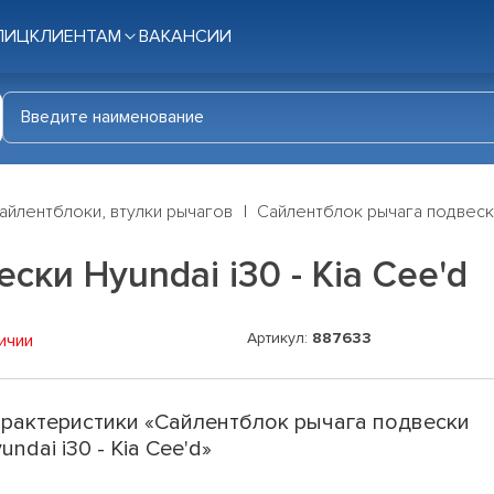
ЛИЦ
КЛИЕНТАМ
ВАКАНСИИ
айлентблоки, втулки рычагов
Сайлентблок рычага подвески 
ки Hyundai i30 - Kia Cee'd
Артикул:
887633
ичии
рактеристики «Сайлентблок рычага подвески
undai i30 - Kia Cee'd»