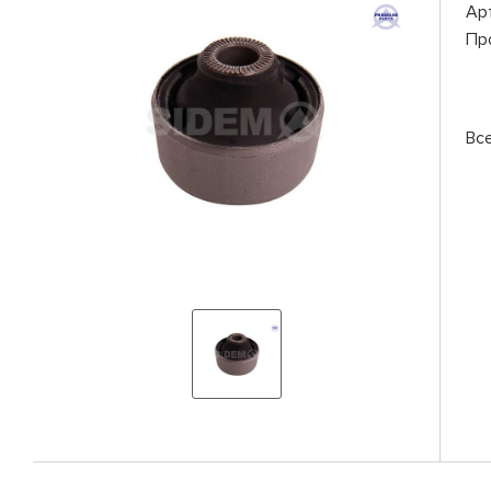
Ар
Пр
Вс