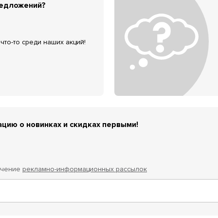
редложений?
что-то среди наших акций!
цию о новинках и скидках первыми!
учение
рекламно-информационных рассылок