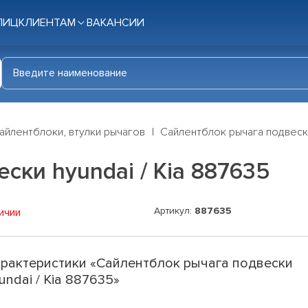
ЛИЦ
КЛИЕНТАМ
ВАКАНСИИ
айлентблоки, втулки рычагов
Сайлентблок рычага подвески
ски hyundai / Kia 887635
Артикул:
887635
ичии
рактеристики «Сайлентблок рычага подвески
undai / Kia 887635»