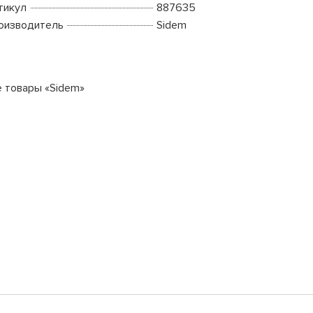
тикул
887635
оизводитель
Sidem
е товары «Sidem»