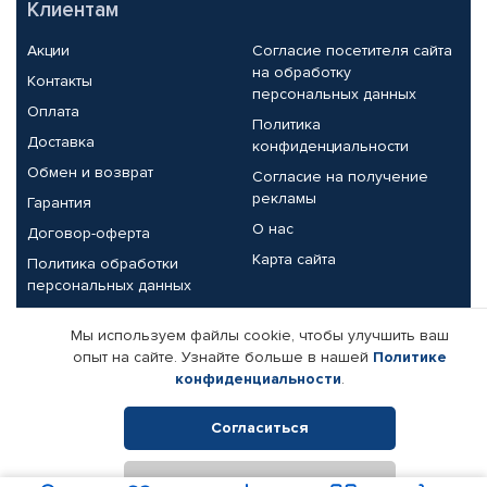
Клиентам
Акции
Согласие посетителя сайта
на обработку
Контакты
персональных данных
Оплата
Политика
Доставка
конфиденциальности
Обмен и возврат
Согласие на получение
рекламы
Гарантия
О нас
Договор-оферта
Карта сайта
Политика обработки
персональных данных
Партнерам
Мы используем файлы cookie, чтобы улучшить ваш
опыт на сайте. Узнайте больше в нашей
Политике
Корпоративным клиентам
Реквизиты компании
конфиденциальности
.
Поставщикам
Согласиться
Отклонить
© КАМАЗ ЦЕНТР ДОНЕЦК, 2015-2026. Все права защищены.