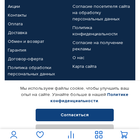
Акции
Согласие посетителя сайта
на обработку
Контакты
персональных данных
Оплата
Политика
Доставка
конфиденциальности
Обмен и возврат
Согласие на получение
рекламы
Гарантия
О нас
Договор-оферта
Карта сайта
Политика обработки
персональных данных
Партнерам
Мы используем файлы cookie, чтобы улучшить ваш
опыт на сайте. Узнайте больше в нашей
Политике
Корпоративным клиентам
Реквизиты компании
конфиденциальности
.
Поставщикам
Согласиться
Отклонить
© КАМАЗ ЦЕНТР ДОНЕЦК, 2015-2026. Все права защищены.
Интернет-магазин автомобильных товаров Автопрофи.