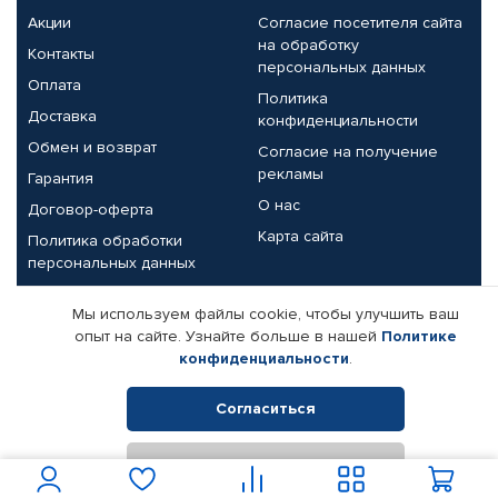
Акции
Согласие посетителя сайта
на обработку
Контакты
персональных данных
Оплата
Политика
Доставка
конфиденциальности
Обмен и возврат
Согласие на получение
рекламы
Гарантия
О нас
Договор-оферта
Карта сайта
Политика обработки
персональных данных
Партнерам
Мы используем файлы cookie, чтобы улучшить ваш
опыт на сайте. Узнайте больше в нашей
Политике
Корпоративным клиентам
Реквизиты компании
конфиденциальности
.
Поставщикам
Согласиться
Отклонить
© КАМАЗ ЦЕНТР ДОНЕЦК, 2015-2026. Все права защищены.
Интернет-магазин автомобильных товаров Автопрофи.