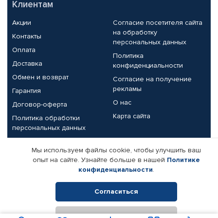
Клиентам
Акции
Согласие посетителя сайта
на обработку
Контакты
персональных данных
Оплата
Политика
Доставка
конфиденциальности
Обмен и возврат
Согласие на получение
рекламы
Гарантия
О нас
Договор-оферта
Карта сайта
Политика обработки
персональных данных
Партнерам
Мы используем файлы cookie, чтобы улучшить ваш
опыт на сайте. Узнайте больше в нашей
Политике
Корпоративным клиентам
Реквизиты компании
конфиденциальности
.
Поставщикам
Согласиться
Отклонить
© КАМАЗ ЦЕНТР ДОНЕЦК, 2015-2026. Все права защищены.