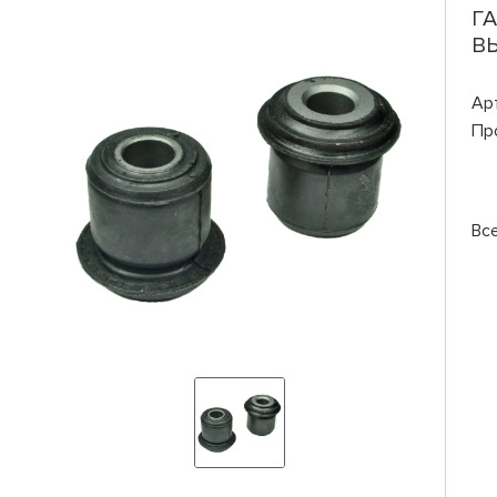
ГА
ВЫ
Ар
Пр
Вс