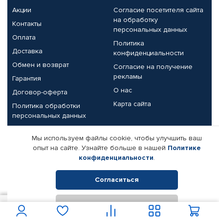
Акции
Согласие посетителя сайта
на обработку
Контакты
персональных данных
Оплата
Политика
Доставка
конфиденциальности
Обмен и возврат
Согласие на получение
рекламы
Гарантия
О нас
Договор-оферта
Карта сайта
Политика обработки
персональных данных
Партнерам
Мы используем файлы cookie, чтобы улучшить ваш
опыт на сайте. Узнайте больше в нашей
Политике
Корпоративным клиентам
Реквизиты компании
конфиденциальности
.
Поставщикам
Согласиться
Отклонить
© КАМАЗ ЦЕНТР ДОНЕЦК, 2015-2026. Все права защищены.
600
В корзину
Интернет-магазин автомобильных товаров Автопрофи.