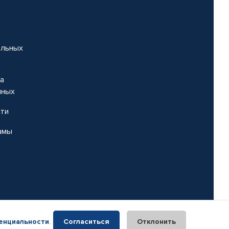
альных
на
нных
сти
амы
енциальности
.
Согласиться
Отклонить