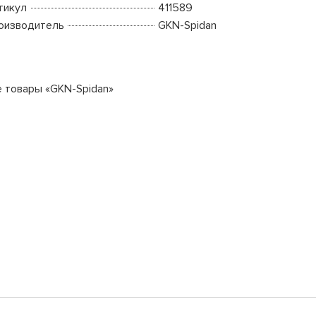
тикул
411589
оизводитель
GKN-Spidan
е товары «GKN-Spidan»