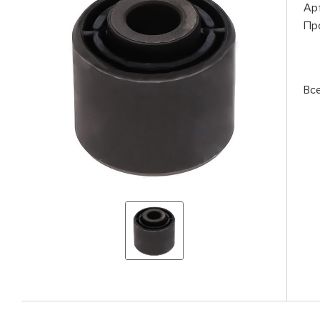
Ар
Пр
Вс