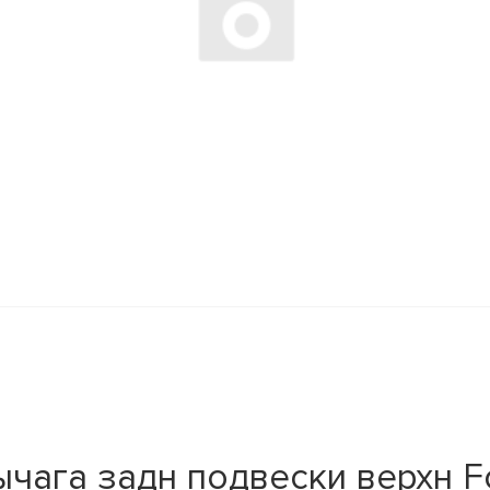
чага задн подвески верхн Fo