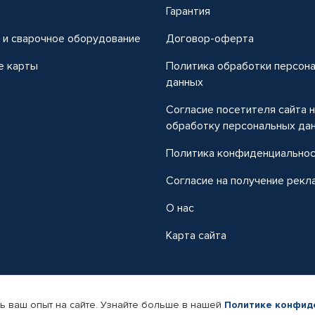
т
Гарантия
 и сварочное оборудование
Договор-оферта
е карты
Политика обработки персон
данных
Согласие посетителя сайта 
обработку персональных да
Политика конфиденциально
Согласие на получение рекл
О нас
Карта сайта
ь ваш опыт на сайте. Узнайте больше в нашей
Политике конфид
-магазин автомобильных товаров Автопрофи.