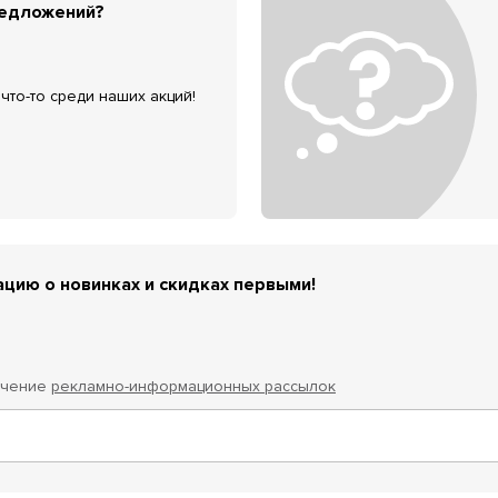
редложений?
что-то среди наших акций!
цию о новинках и скидках первыми!
учение
рекламно-информационных рассылок