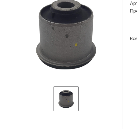
Ар
Пр
Вс