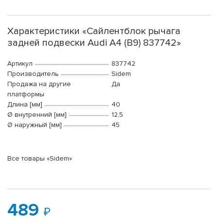
Характеристики «Сайлентблок рычага
задней подвески Audi A4 (B9) 837742»
Артикул
837742
Производитель
Sidem
Продажа на другие
Да
платформы
Длина [мм]
40
Ø внутренний [мм]
12,5
Ø наружный [мм]
45
Все товары «Sidem»
489