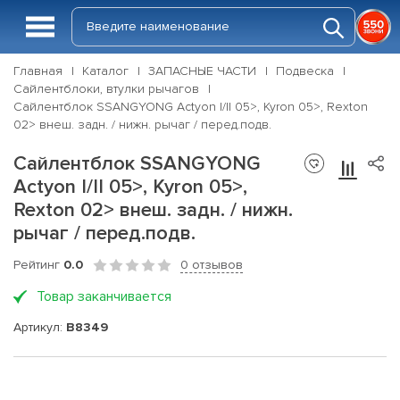
Главная
Каталог
ЗАПАСНЫЕ ЧАСТИ
Подвеска
Сайлентблоки, втулки рычагов
Сайлентблок SSANGYONG Actyon I/II 05>, Kyron 05>, Rexton
02> внеш. задн. / нижн. рычаг / перед.подв.
Сайлентблок SSANGYONG
Actyon I/II 05>, Kyron 05>,
Rexton 02> внеш. задн. / нижн.
рычаг / перед.подв.
Рейтинг
0.0
0 отзывов
Товар заканчивается
Артикул:
B8349