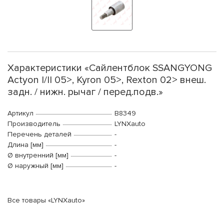
Характеристики «Сайлентблок SSANGYONG
Actyon I/II 05>, Kyron 05>, Rexton 02> внеш.
задн. / нижн. рычаг / перед.подв.»
Артикул
B8349
Производитель
LYNXauto
Перечень деталей
-
Длина [мм]
-
Ø внутренний [мм]
-
Ø наружный [мм]
-
Все товары «LYNXauto»