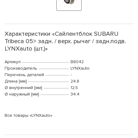
Характеристики «Сайлентблок SUBARU
Tribeca 05> задн. / верх. рычаг / задн.подв.
LYNXauto (шт.)»
Артикул
B8042
Производитель
LYNXauto
Перечень деталей
-
Длина [мм]
24,8
Ø внутренний [мм]
12,5
Ø наружный [мм]
34,4
Все товары «LYNXauto»