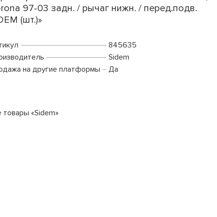
rona 97-03 задн. / рычаг нижн. / перед.подв.
DEM (шт.)»
тикул
845635
оизводитель
Sidem
одажа на другие платформы
Да
е товары «Sidem»