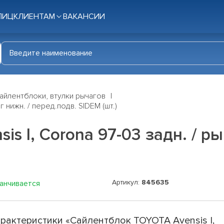
ЛИЦ
КЛИЕНТАМ
ВАКАНСИИ
айлентблоки, втулки рычагов
 нижн. / перед.подв. SIDEM (шт.)
s I, Corona 97-03 задн. / ры
Артикул:
845635
канчивается
рактеристики «Сайлентблок TOYOTA Avensis I,