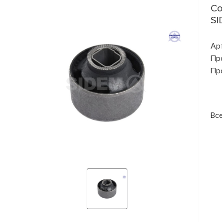
Co
SI
Ар
Пр
Пр
Вс