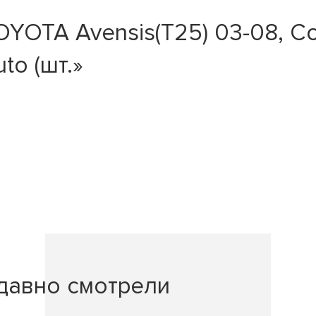
OTA Avensis(T25) 03-08, Coro
to (шт.»
давно смотрели