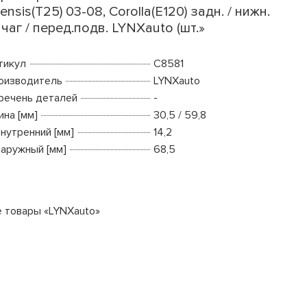
ensis(T25) 03-08, Corolla(E120) задн. / нижн.
чаг / перед.подв. LYNXauto (шт.»
тикул
C8581
оизводитель
LYNXauto
речень деталей
-
ина [мм]
30,5 / 59,8
внутренний [мм]
14,2
наружный [мм]
68,5
е товары «LYNXauto»