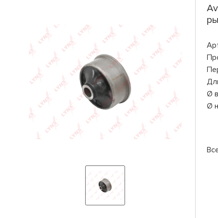
Av
ры
Ар
Пр
Пе
Дл
Ø 
Ø 
Вс