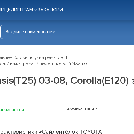
ЛИЦ
КЛИЕНТАМ
ВАКАНСИИ
айлентблоки, втулки рычагов
н. / нижн. рычаг / перед.подв. LYNXauto (шт.
(T25) 03-08, Corolla(E120) з
Артикул:
C8581
канчивается
рактеристики «Сайлентблок TOYOTA