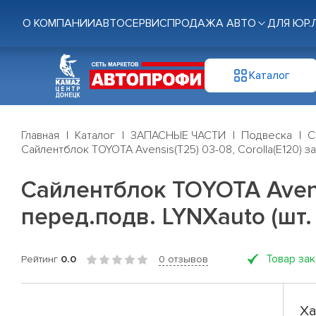
О КОМПАНИИ
АВТОСЕРВИС
ПРОДАЖА АВТО
ДЛЯ ЮР.
Каталог
Главная
Каталог
ЗАПАСНЫЕ ЧАСТИ
Подвеска
С
Сайлентблок TOYOTA Avensis(T25) 03-08, Corolla(E120) зад
Сайлентблок TOYOTA Avensis
перед.подв. LYNXauto (шт.
Товар за
Рейтинг
0.0
0 отзывов
Ха