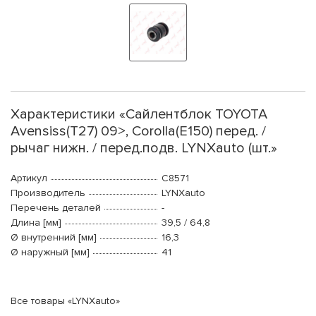
Характеристики «Сайлентблок TOYOTA
Avensiss(T27) 09>, Corolla(E150) перед. /
рычаг нижн. / перед.подв. LYNXauto (шт.»
Артикул
C8571
Производитель
LYNXauto
Перечень деталей
-
Длина [мм]
39,5 / 64,8
Ø внутренний [мм]
16,3
Ø наружный [мм]
41
Все товары «LYNXauto»