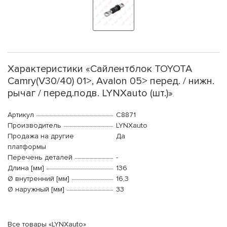
Характеристики «Сайлентблок TOYOTA
Camry(V30/40) 01>, Avalon 05> перед. / нижн.
рычаг / перед.подв. LYNXauto (шт.)»
Артикул
C8871
Производитель
LYNXauto
Продажа на другие
Да
платформы
Перечень деталей
-
Длина [мм]
136
Ø внутренний [мм]
16,3
Ø наружный [мм]
33
Все товары «LYNXauto»