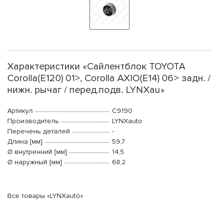
Характеристики «Сайлентблок TOYOTA
Corolla(E120) 01>, Corolla AXIO(E14) 06> задн. /
нижн. рычаг / перед.подв. LYNXau»
Артикул
C9190
Производитель
LYNXauto
Перечень деталей
-
Длина [мм]
59,7
Ø внутренний [мм]
14,5
Ø наружный [мм]
68,2
Все товары «LYNXauto»