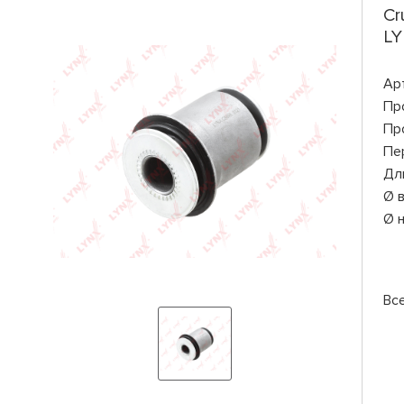
Cr
LY
Ар
Пр
Пр
Пе
Дл
Ø 
Ø 
Вс