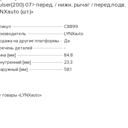
uiser(200) 07> перед. / нижн. рычаг / перед.подв.
NXauto (шт.)»
тикул
C8899
оизводитель
LYNXauto
одажа на другие платформы
Да
речень деталей
-
ина [мм]
84,8
внутренний [мм]
23,3
наружный [мм]
58,1
е товары «LYNXauto»