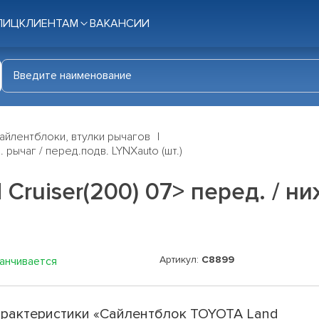
ЛИЦ
КЛИЕНТАМ
ВАКАНСИИ
айлентблоки, втулки рычагов
 рычаг / перед.подв. LYNXauto (шт.)
ruiser(200) 07> перед. / ни
Артикул:
C8899
канчивается
рактеристики «Сайлентблок TOYOTA Land