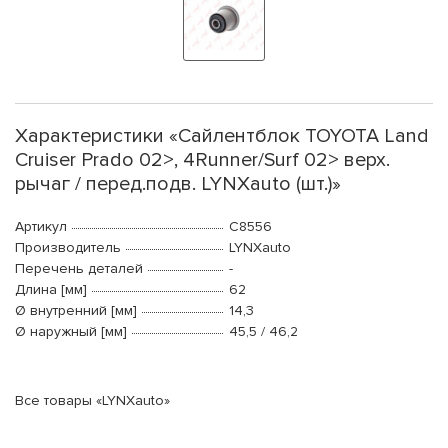
Характеристики «Сайлентблок TOYOTA Land
Cruiser Prado 02>, 4Runner/Surf 02> верх.
рычаг / перед.подв. LYNXauto (шт.)»
Артикул
C8556
Производитель
LYNXauto
Перечень деталей
-
Длина [мм]
62
Ø внутренний [мм]
14,3
Ø наружный [мм]
45,5 / 46,2
Все товары «LYNXauto»