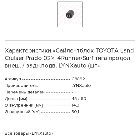
Характеристики «Сайлентблок TOYOTA Land
Cruiser Prado 02>, 4Runner/Surf тяга продол.
внеш. / задн.подв. LYNXauto (шт»
Артикул
C8892
Производитель
LYNXauto
Перечень деталей
-
Длина [мм]
45 / 60
Ø внутренний [мм]
14,3
Ø наружный [мм]
50,1
Все товары «LYNXauto»