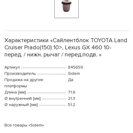
Характеристики «Сайлентблок TOYOTA Land
Cruiser Prado(150) 10>, Lexus GX 460 10-
перед. / нижн. рычаг / перед.подв. »
Артикул
845659
Производитель
Sidem
Продажа на другие
Да
платформы
Длина [мм]
71,6
Ø внутренний [мм]
21,3
Ø наружный [мм]
51,2
Все товары «Sidem»