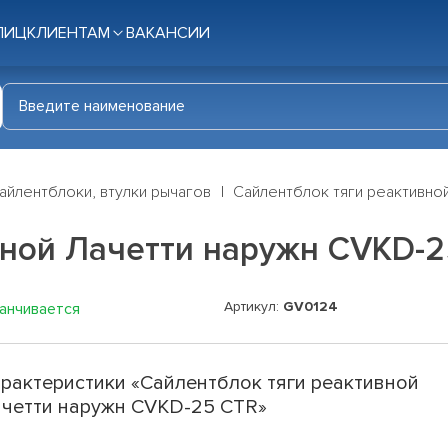
ЛИЦ
КЛИЕНТАМ
ВАКАНСИИ
айлентблоки, втулки рычагов
Сайлентблок тяги реактивно
вной Лачетти наружн CVKD-2
Артикул:
GV0124
канчивается
рактеристики «Сайлентблок тяги реактивной
четти наружн CVKD-25 CTR»