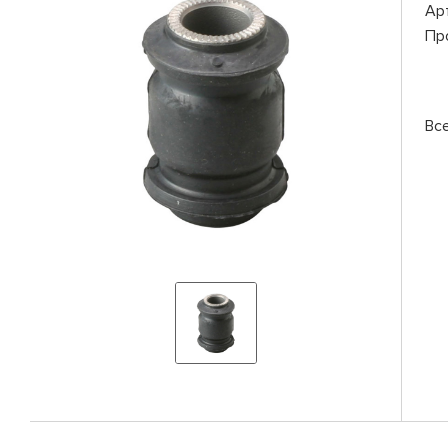
Ар
Пр
Вс