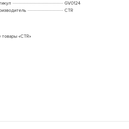
тикул
GV0124
оизводитель
CTR
е товары «CTR»