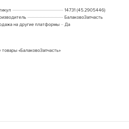
тикул
14731 (45.2905446)
оизводитель
БалаковоЗапчасть
одажа на другие платформы
Да
е товары «БалаковоЗапчасть»