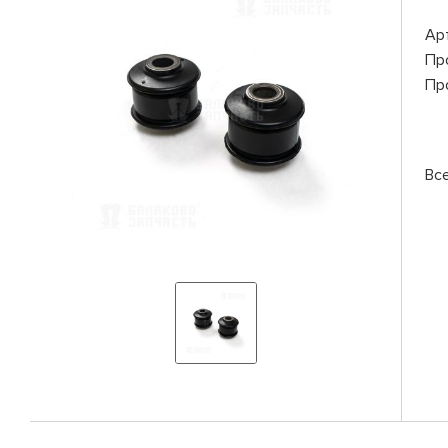
Ар
Пр
Пр
Вс