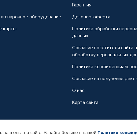
т
Гарантия
 и сварочное оборудование
Договор-оферта
е карты
Политика обработки персон
данных
Согласие посетителя сайта 
обработку персональных да
Политика конфиденциально
Согласие на получение рекл
О нас
Карта сайта
ь ваш опыт на сайте. Узнайте больше в нашей
Политике конфид
-магазин автомобильных товаров Автопрофи.