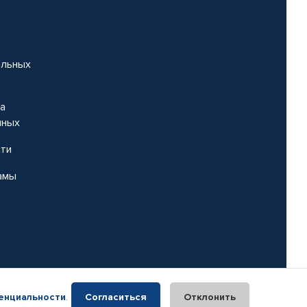
альных
на
нных
сти
амы
енциальности
.
Согласиться
Отклонить