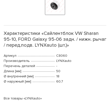
Характеристики «Сайлентблок VW Sharan
95-10, FORD Galaxy 95-06 задн. / нижн. рычаг
/ перед.подв. LYNXauto (шт.)»
Артикул
C8060
Производитель
LYNXauto
Перечень деталей
-
Длина [мм]
50
Ø внутренний [мм]
18
Ø наружный [мм]
60,7
Все товары «LYNXauto»