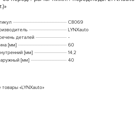
.)»
тикул
C8069
оизводитель
LYNXauto
речень деталей
-
ина [мм]
60
внутренний [мм]
14,2
наружный [мм]
40
е товары «LYNXauto»