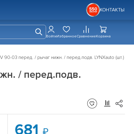
КОНТАКТЫ
Войти
Избранное
Сравнение
Корзина
 90-03 перед. / рычаг нижн. / перед.подв. LYNXauto (шт.)
жн. / перед.подв.
681