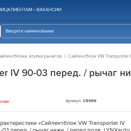
ЛИЦ
КЛИЕНТАМ
ВАКАНСИИ
айлентблоки, втулки рычагов
Сайлентблок VW Transporter IV
r IV 90-03 перед. / рычаг ни
Артикул:
C8069
ичии
рактеристики «Сайлентблок VW Transporter IV
-03 перед. / рычаг нижн. / перед.подв. LYNXauto