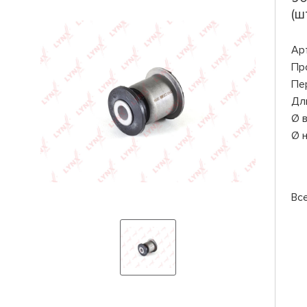
(шт
Ар
Пр
Пе
Дл
Ø 
Ø 
Вс