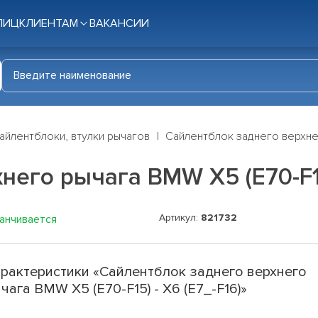
ЛИЦ
КЛИЕНТАМ
ВАКАНСИИ
айлентблоки, втулки рычагов
Сайлентблок заднего верхнег
его рычага BMW X5 (E70-F15)
Артикул:
821732
канчивается
рактеристики «Сайлентблок заднего верхнего
чага BMW X5 (E70-F15) - X6 (E7_-F16)»