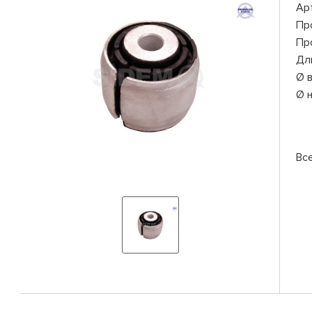
Ар
Пр
Пр
Дл
Ø 
Ø 
Вс