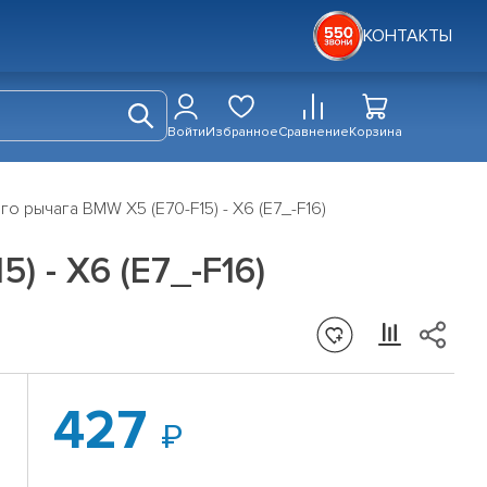
КОНТАКТЫ
Войти
Избранное
Сравнение
Корзина
о рычага BMW X5 (E70-F15) - X6 (E7_-F16)
 - X6 (E7_-F16)
427