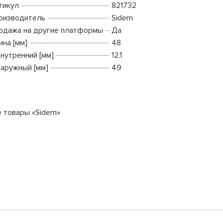
тикул
821732
оизводитель
Sidem
одажа на другие платформы
Да
ина [мм]
48
внутренний [мм]
12,1
наружный [мм]
49
е товары «Sidem»