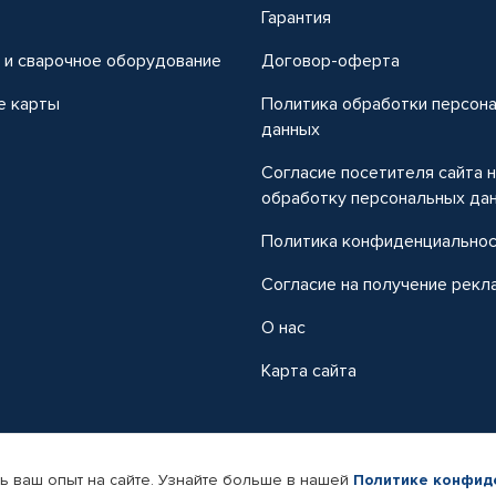
т
Гарантия
 и сварочное оборудование
Договор-оферта
е карты
Политика обработки персон
данных
Согласие посетителя сайта 
обработку персональных да
Политика конфиденциально
Согласие на получение рекл
О нас
Карта сайта
ь ваш опыт на сайте. Узнайте больше в нашей
Политике конфид
-магазин автомобильных товаров Автопрофи.