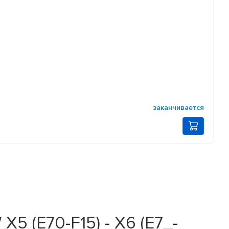
заканчивается
 (E70-F15) - X6 (E7_-