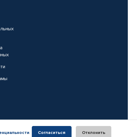
альных
на
нных
сти
амы
енциальности
.
Согласиться
Отклонить