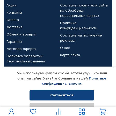
Акции
Согласие посетителя сайта
на обработку
Контакты
персональных данных
Оплата
Политика
Доставка
конфиденциальности
Обмен и возврат
Согласие на получение
рекламы
Гарантия
О нас
Договор-оферта
Карта сайта
Политика обработки
персональных данных
Партнерам
Мы используем файлы cookie, чтобы улучшить ваш
опыт на сайте. Узнайте больше в нашей
Политике
Корпоративным клиентам
Реквизиты компании
конфиденциальности
.
Поставщикам
Согласиться
Отклонить
© КАМАЗ ЦЕНТР ДОНЕЦК, 2015-2026. Все права защищены.
Интернет-магазин автомобильных товаров Автопрофи.