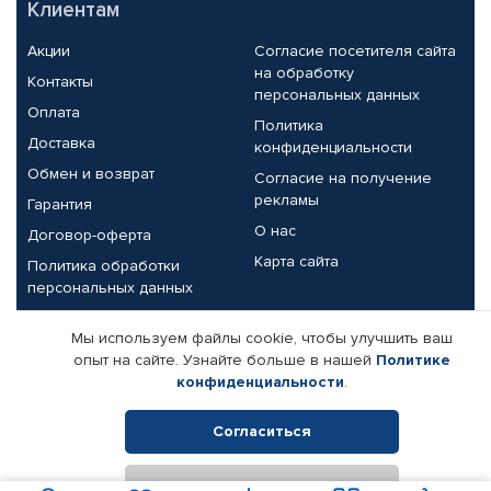
Клиентам
Акции
Согласие посетителя сайта
на обработку
Контакты
персональных данных
Оплата
Политика
Доставка
конфиденциальности
Обмен и возврат
Согласие на получение
рекламы
Гарантия
О нас
Договор-оферта
Карта сайта
Политика обработки
персональных данных
Партнерам
Мы используем файлы cookie, чтобы улучшить ваш
опыт на сайте. Узнайте больше в нашей
Политике
Корпоративным клиентам
Реквизиты компании
конфиденциальности
.
Поставщикам
Согласиться
Отклонить
© КАМАЗ ЦЕНТР ДОНЕЦК, 2015-2026. Все права защищены.