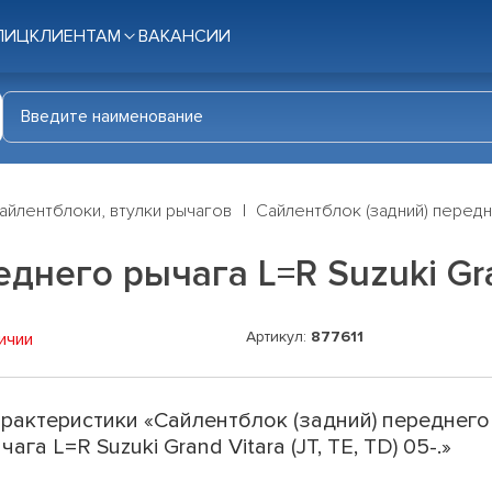
ЛИЦ
КЛИЕНТАМ
ВАКАНСИИ
айлентблоки, втулки рычагов
Сайлентблок (задний) переднег
него рычага L=R Suzuki Grand
Артикул:
877611
ичии
рактеристики «Сайлентблок (задний) переднего
чага L=R Suzuki Grand Vitara (JT, TE, TD) 05-.»