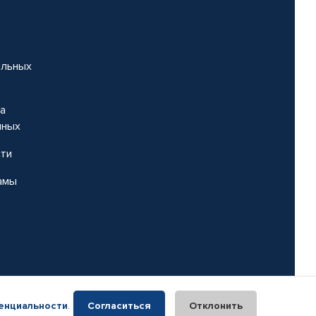
альных
на
нных
сти
амы
енциальности
.
Согласиться
Отклонить