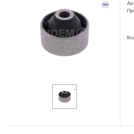
Ар
Пр
Вс