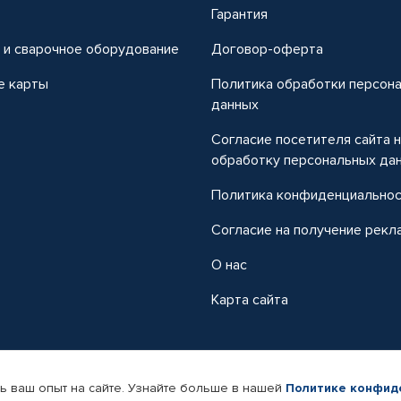
т
Гарантия
 и сварочное оборудование
Договор-оферта
е карты
Политика обработки персон
данных
Согласие посетителя сайта 
обработку персональных да
Политика конфиденциально
Согласие на получение рекл
О нас
Карта сайта
ь ваш опыт на сайте. Узнайте больше в нашей
Политике конфид
-магазин автомобильных товаров Автопрофи.