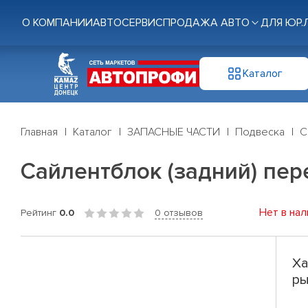
О КОМПАНИИ
АВТОСЕРВИС
ПРОДАЖА АВТО
ДЛЯ ЮР.
Каталог
Главная
Каталог
ЗАПАСНЫЕ ЧАСТИ
Подвеска
С
Сайлентблок (задний) перед
Нет в нал
Рейтинг
0.0
0 отзывов
Ха
ры