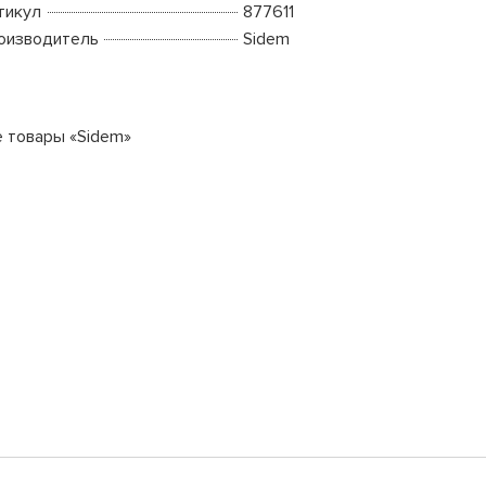
тикул
877611
оизводитель
Sidem
е товары «Sidem»