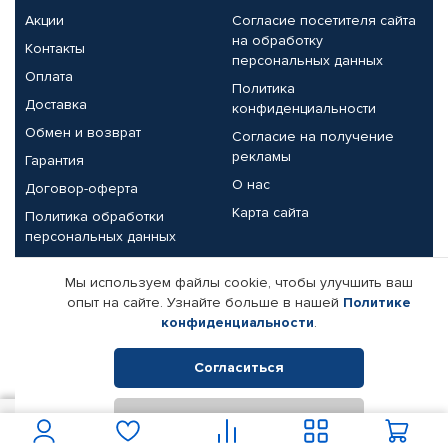
Акции
Согласие посетителя сайта
на обработку
Контакты
персональных данных
Оплата
Политика
Доставка
конфиденциальности
Обмен и возврат
Согласие на получение
рекламы
Гарантия
О нас
Договор-оферта
Карта сайта
Политика обработки
персональных данных
Партнерам
Мы используем файлы cookie, чтобы улучшить ваш
опыт на сайте. Узнайте больше в нашей
Политике
Корпоративным клиентам
Реквизиты компании
конфиденциальности
.
Поставщикам
Согласиться
Отклонить
© КАМАЗ ЦЕНТР ДОНЕЦК, 2015-2026. Все права защищены.
800
В корзину
Интернет-магазин автомобильных товаров Автопрофи.