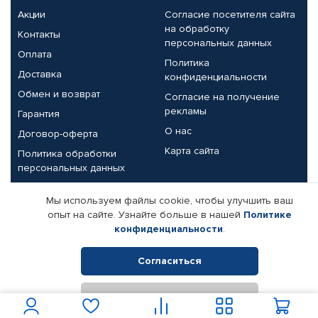
Акции
Согласие посетителя сайта
на обработку
Контакты
персональных данных
Оплата
Политика
Доставка
конфиденциальности
Обмен и возврат
Согласие на получение
рекламы
Гарантия
О нас
Договор-оферта
Карта сайта
Политика обработки
персональных данных
Партнерам
Мы используем файлы cookie, чтобы улучшить ваш
опыт на сайте. Узнайте больше в нашей
Политике
Корпоративным клиентам
Реквизиты компании
конфиденциальности
.
Поставщикам
Согласиться
Отклонить
© КАМАЗ ЦЕНТР ДОНЕЦК, 2015-2026. Все права защищены.
Интернет-магазин автомобильных товаров Автопрофи.