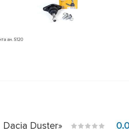
та ан. S120
Dacia Duster»
0.