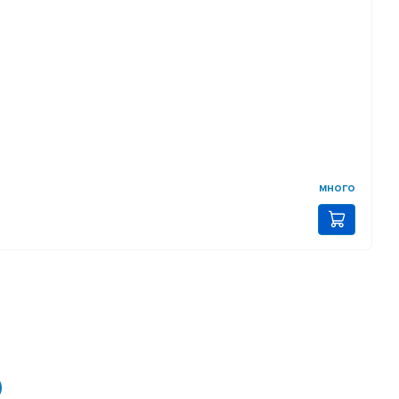
много
0