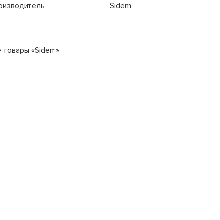
оизводитель
Sidem
е товары «Sidem»