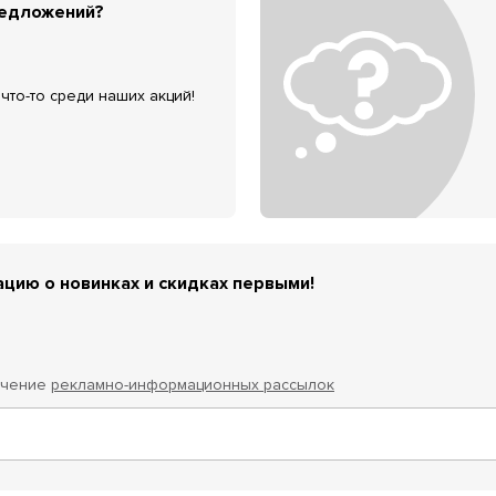
редложений?
что-то среди наших акций!
цию о новинках и скидках первыми!
учение
рекламно-информационных рассылок