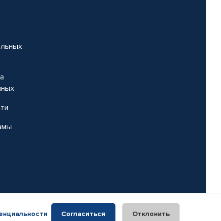
альных
на
нных
сти
амы
енциальности
.
Согласиться
Отклонить