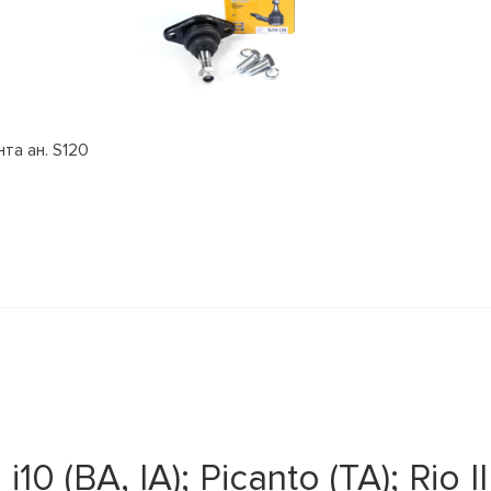
та ан. S120
(BA, IA); Picanto (TA); Rio II