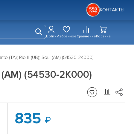
КОНТАКТЫ
Войти
Избранное
Сравнение
Корзина
nto (TA); Rio III (UB); Soul (AM) (54530-2K000)
ul (AM) (54530-2K000)
835