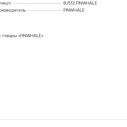
тикул
BJ512 FINWHALE
оизводитель
FINWHALE
е товары «FINWHALE»