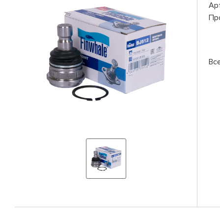
Ар
Пр
Вс