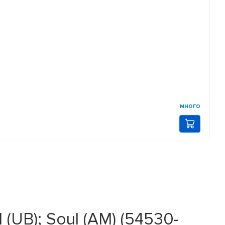
много
I (UB); Soul (AM) (54530-