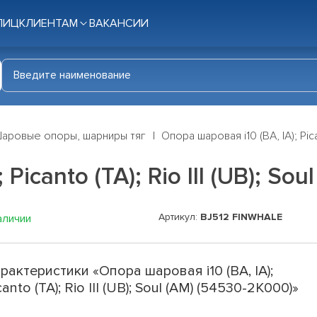
ЛИЦ
КЛИЕНТАМ
ВАКАНСИИ
аровые опоры, шарниры тяг
Опора шаровая i10 (BA, IA); Pica
Picanto (TA); Rio III (UB); So
Артикул:
BJ512 FINWHALE
аличии
рактеристики «Опора шаровая i10 (BA, IA);
canto (TA); Rio III (UB); Soul (AM) (54530-2K000)»