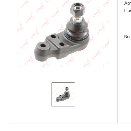
Ар
Пр
Вс