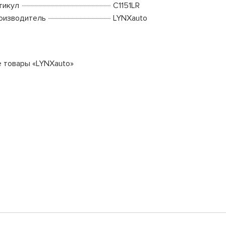
тикул
C1151LR
оизводитель
LYNXauto
е товары «LYNXauto»