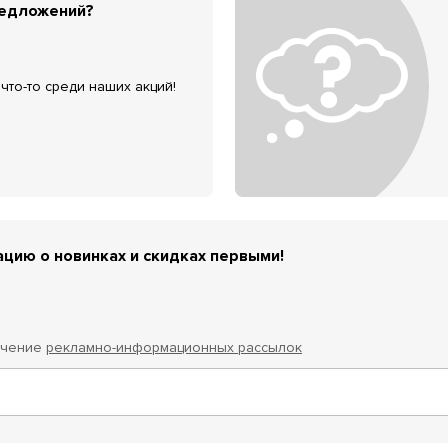
редложений?
что-то среди наших акций!
цию о новинках и скидках первыми!
учение
рекламно-информационных рассылок