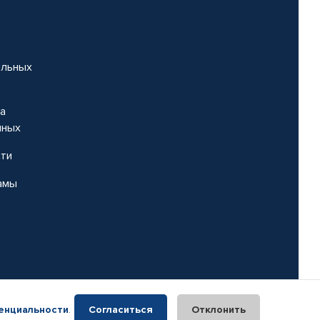
альных
на
нных
сти
амы
енциальности
.
Согласиться
Отклонить