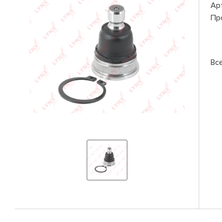
Ар
Пр
Вс