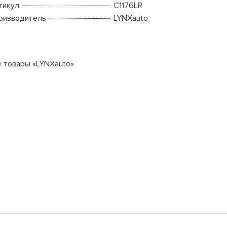
тикул
C1176LR
оизводитель
LYNXauto
е товары «LYNXauto»