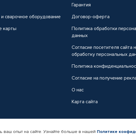
т
Гарантия
 и сварочное оборудование
Договор-оферта
е карты
Политика обработки персон
данных
Согласие посетителя сайта 
обработку персональных да
Политика конфиденциально
Согласие на получение рекл
О нас
Карта сайта
ь ваш опыт на сайте. Узнайте больше в нашей
Политике конфид
-магазин автомобильных товаров Автопрофи.