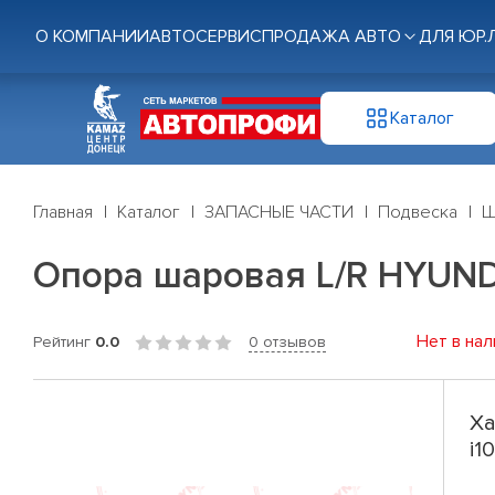
О КОМПАНИИ
АВТОСЕРВИС
ПРОДАЖА АВТО
ДЛЯ ЮР.
Каталог
Главная
Каталог
ЗАПАСНЫЕ ЧАСТИ
Подвеска
Ш
Опора шаровая L/R HYUNDAI i
Нет в нал
Рейтинг
0.0
0 отзывов
Ха
i1