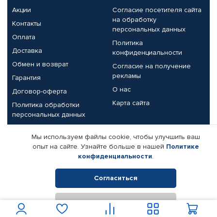
Акции
Согласие посетителя сайта
на обработку
Контакты
персональных данных
Оплата
Политика
Доставка
конфиденциальности
Обмен и возврат
Согласие на получение
рекламы
Гарантия
О нас
Договор-оферта
Карта сайта
Политика обработки
персональных данных
Партнерам
Мы используем файлы cookie, чтобы улучшить ваш
опыт на сайте. Узнайте больше в нашей
Политике
Корпоративным клиентам
Реквизиты компании
конфиденциальности
.
Поставщикам
Согласиться
Отклонить
© КАМАЗ ЦЕНТР ДОНЕЦК, 2015-2026. Все права защищены.
Интернет-магазин автомобильных товаров Автопрофи.