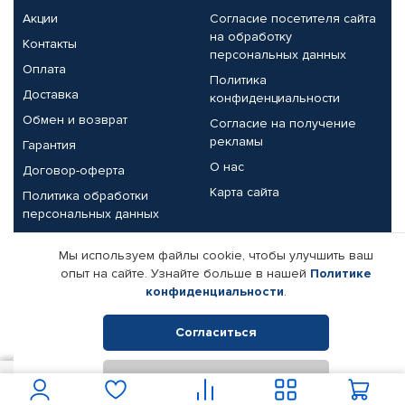
Акции
Согласие посетителя сайта
на обработку
Контакты
персональных данных
Оплата
Политика
Доставка
конфиденциальности
Обмен и возврат
Согласие на получение
рекламы
Гарантия
О нас
Договор-оферта
Карта сайта
Политика обработки
персональных данных
Партнерам
Мы используем файлы cookie, чтобы улучшить ваш
опыт на сайте. Узнайте больше в нашей
Политике
Корпоративным клиентам
Реквизиты компании
конфиденциальности
.
Поставщикам
Согласиться
Отклонить
© КАМАЗ ЦЕНТР ДОНЕЦК, 2015-2026. Все права защищены.
800
В корзину
Интернет-магазин автомобильных товаров Автопрофи.