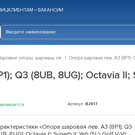
ЛИЦ
КЛИЕНТАМ
ВАКАНСИИ
аровые опоры, шарниры тяг
Опора шаровая лев. A3 (8P1); Q3 (
 Q3 (8UB, 8UG); Octavia II; Sup
Артикул:
BJ517
канчивается
рактеристики «Опора шаровая лев. A3 (8P1); Q3
UB, 8UG); Octavia II; Superb II; Yeti (5L); Golf V-VI;