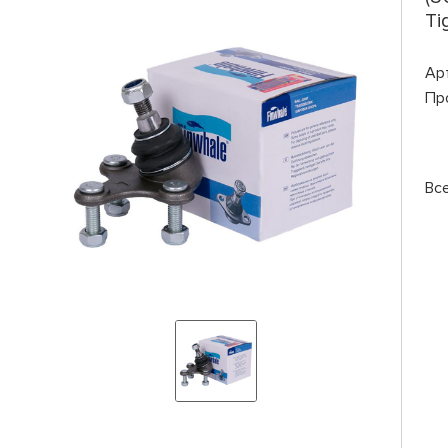
Ti
Ар
Пр
Вс