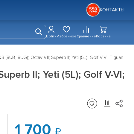
КОНТАКТЫ
Войти
Избранное
Сравнение
Корзина
8UB, 8UG); Octavia II; Superb II; Yeti (5L); Golf V-VI; Tiguan
erb II; Yeti (5L); Golf V-VI;
1 700