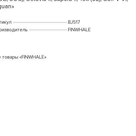
guan»
тикул
BJ517
оизводитель
FINWHALE
е товары «FINWHALE»