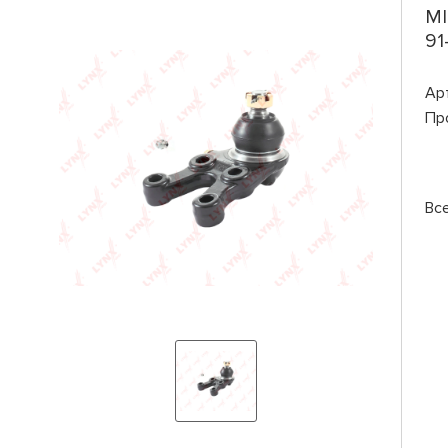
MI
91
Ар
Пр
Вс