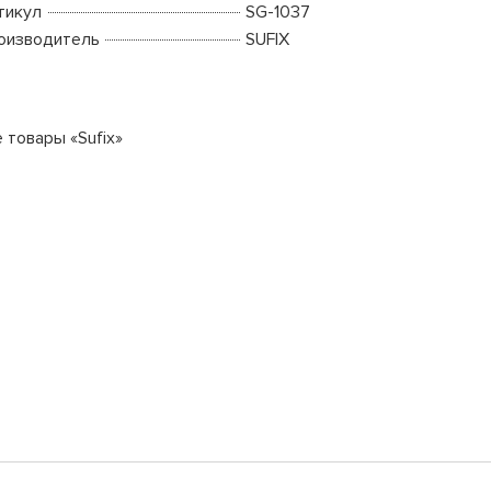
тикул
SG-1037
оизводитель
SUFIX
 товары «Sufix»