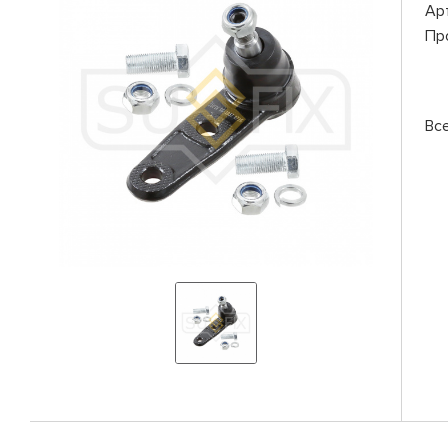
Ар
Пр
Все