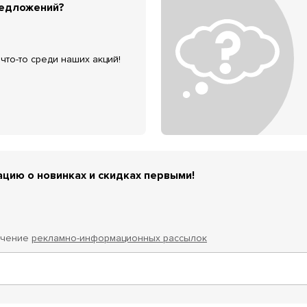
редложений?
что-то среди наших акций!
цию о новинках и скидках первыми!
учение
рекламно-информационных рассылок